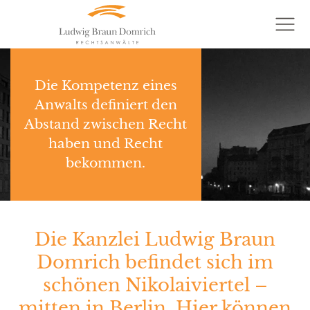
Die Kompetenz eines
Anwalts definiert den
Abstand zwischen Recht
haben und Recht
bekommen.
Die Kanzlei Ludwig Braun
Domrich befindet sich im
schönen Nikolaiviertel –
mitten in Berlin. Hier können