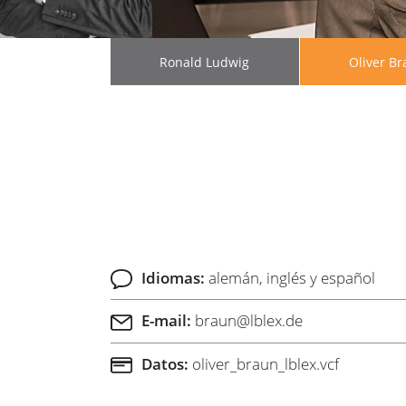
Ronald Ludwig
Oliver Br
Idiomas:
alemán, inglés y español
E-mail:
braun
@
lblex.de
Datos:
oliver_braun_lblex.vcf